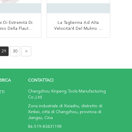
i Di Estremità Di
La Taglierina Ad Alta
nio Della Flauto
Velocità/4 Del Mulino Di
na Rifinitura Su
Estremità Del Carburo
 Dell'acciaio Di
Scanala Negli Utensili Per
CONTATTACI
CONTATTACI
ngsteno Del
Il Taglio Del Mulino Di
29
30
>
ivestimento
Estremità
BRICA
CONTATTACI
Changzhou Xinpeng Tools Manufacturing
TTI
Co.,Ltd
Zona industriale di Xixiashu, distretto di
Xinbei, città di Changzhou, provincia di
Jiangsu, Cina
86-519-83431198