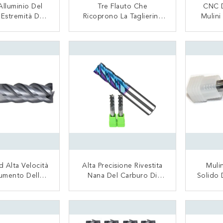
Alluminio Del
Tre Flauto Che
CNC D
 Estremità Del
Ricoprono La Taglierina
Mulini
olido Per CNC
Di Alluminio Del Mulino
Carbu
nio Che Macina
Di Estremità Dei Mulini Di
Del R
TATTACI
CONTATTACI
zio Lungo
Estremità/carburo Di
Macina 
Tungsteno
 Alta Velocità
Alta Precisione Rivestita
Muli
rumento Della
Nana Del Carburo Di
Solido 
 Del Mulino Di
Tungsteno Delle Flauto
Tagli
Del Carburo Di
Solide Della Fresa 4
Mulino
TATTACI
CONTATTACI
o Di 4 Flauto
Carbur
Alta