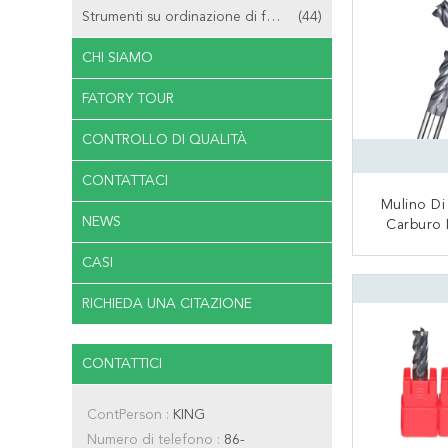
Strumenti su ordinazione di fresatura
(44)
CHI SIAMO
FATORY TOUR
CONTROLLO DI QUALITÀ
CONTATTACI
Mulino Di
NEWS
Carburo 
Materiale 
CASI
Tungsteno
CON
Dell'acciai
RICHIEDA UNA CITAZIONE
CONTATTICI
ContPerson :
KING
Numero di telefono :
86-