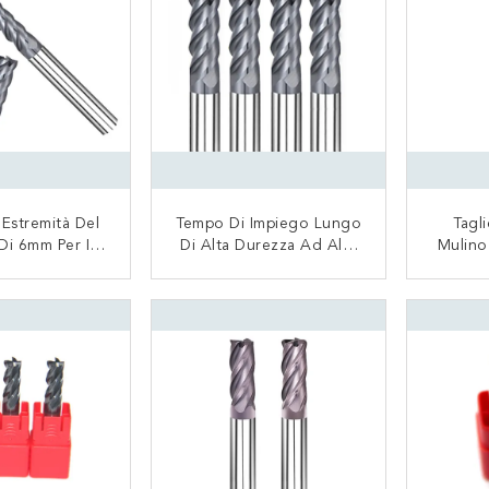
 Estremità Del
Tempo Di Impiego Lungo
Tagl
Di 6mm Per Il
Di Alta Durezza Ad Alta
Mulino
Del Carburo Di
Velocità Del Mulino Di
Carburo
 Delle Flauto
Estremità Del Carburo Di
Per Il G
TATTACI
CONTATTACI
o Inossidabile 4
4 Flauto
Tita