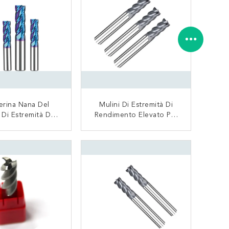
ierina Nana Del
Mulini Di Estremità Di
 Di Estremità Del
Rendimento Elevato Per
 Del Rivestimento
Alta Precisione AlTiN
hisa Della Lega Di
Della Lega O Il
CONTATTACI
CONTATTACI
nuim Del Nichel
Rivestimento Di TiSiN