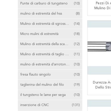
Pezzi Di 
Punte di carburo di tungsteno
(10)
Mulino Di
Carburo S
mulino di estremità del hss
(8)
Di Allumi
CON
Servi
Mulino di estremità di sgrossatura
(14)
Micro mulini di estremità
(18)
Mulino di estremità della scanalatura di T
(12)
Mulino di estremità di taglio concentrare
(11)
mulino di estremità d'arrotondamento d'angolo
(10)
fresa flauto singolo
(10)
Durezza Ad
taglierina del mulino del filo
(19)
Dello St
Taglierina
il tungsteno le lame per sega
(10)
Estremità 
CON
Tungsten
inserzione di CNC
(131)