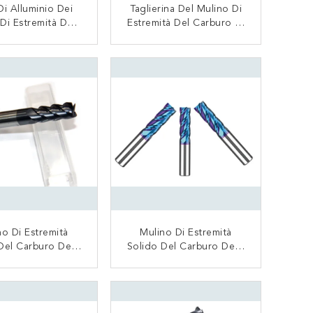
i Alluminio Dei
Taglierina Del Mulino Di
 Di Estremità Del
Estremità Del Carburo Di
ro Di Tungsteno
Tungsteno Di 4 Flauto
ivestimento Che
Con Il Grande Angolo Di
CONTATTACI
CONTATTACI
Tempo Di Impiego
Elica Per Il Rendimento
Lungo
Elevato Della Lega
no Di Estremità
Mulino Di Estremità
Del Carburo Della
Solido Del Carburo Della
erina/10mm Del
Taglierina/12mm 14mm
 Di Estremità Del
15mm 16mm Del Mulino
CONTATTACI
CONTATTACI
o Di Rendimento
Di Estremità Del Carburo
Elevato