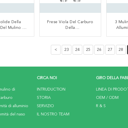
olide Della
Frese Viola Del Carburo
3 Mulin
 Del Mulino Di
Della
Allumi
Del Carburo Di
Taglierina/tungsteno Del
Nessu
l Rivestimento
Mulino Di Estremità Del
Misura
TATTACI
CONTATTACI
iSiN O Di
Carburo Di Colore
Tu
<
23
24
25
26
27
28
buro Del Nero
R
CIRCA NOI
GIRO DELLA FAB
mulino di
INTRUDUCTION
LINEA DI PRODO
carburo
STORIA
OEM / ODM
mità di alluminio
SERVIZIO
R & S
emità del naso
IL NOSTRO TEAM