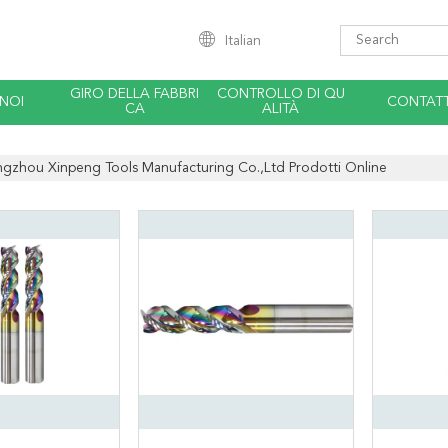
Italian
GIRO DELLA FABBRI
CONTROLLO DI QU
 NOI
CONTATT
CA
ALITÀ
gzhou Xinpeng Tools Manufacturing Co.,Ltd Prodotti Online