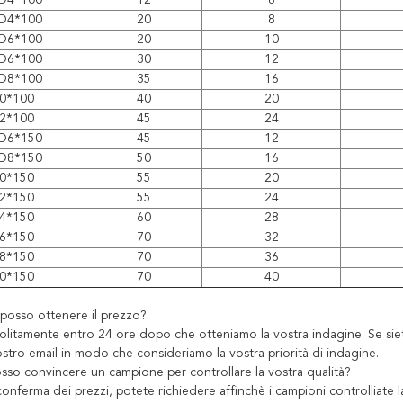
D4*100
12
6
D4*100
20
8
D6*100
20
10
D6*100
30
12
D8*100
35
16
0*100
40
20
2*100
45
24
D6*150
45
12
D8*150
50
16
0*150
55
20
2*150
55
24
4*150
60
28
6*150
70
32
8*150
70
36
0*150
70
40
osso ottenere il prezzo?
solitamente entro 24 ore dopo che otteniamo la vostra indagine. Se sie
ostro email in modo che consideriamo la vostra priorità di indagine.
so convincere un campione per controllare la vostra qualità?
onferma dei prezzi, potete richiedere affinchè i campioni controlliate la