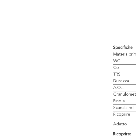
Specifiche
Materia pri
WC
Co
TRS
Durezza
A.O.L
Granulomet
Fino a
Scanala nel
Ricoprire
Adatto
Ricoprire: