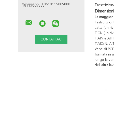
WhatsApp :
+8618115005888
Descrizio
18115005888
Dimensioni
La maggior p
Il nitruro d
Latta (un ri
TiCN (un ri
TiAlN e AlT
TiAlCrN, AlT
Vene di PCD.
formata in u
lungo la ve
dell'altra la