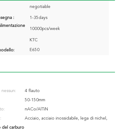
negotiable
segna :
1-35days
alimentazione
10000pcs/week
KTC
E650
odello:
l nessun:
4 flauto
50-150mm
to:
nACo/AlTiN
:
Acciaio, acciaio inossidabile, lega di nichel,
o del carburo
lega di Titanuim, ghisa, plastica ed altri
materiali