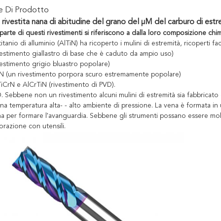
ne Di Prodotto
 rivestita nana di abitudine del grano del μM del carburo di estr
arte di questi rivestimenti si riferiscono a dalla loro composizione chi
i titanio di alluminio (AlTiN) ha ricoperto i mulini di estremità, ricopert
vestimento giallastro di base che è caduto da ampio uso)
vestimento grigio bluastro popolare)
iN (un rivestimento porpora scuro estremamente popolare)
iCrN e AlCrTiN (rivestimento di PVD).
 Sebbene non un rivestimento alcuni mulini di estremità sia fabbricato 
na temperatura alta- - alto ambiente di pressione. La vena è formata in 
na per formare l'avanguardia. Sebbene gli strumenti possano essere mo
vorazione con utensili.