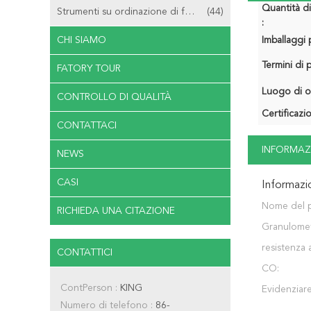
Quantità d
Strumenti su ordinazione di fresatura
(44)
:
CHI SIAMO
Imballaggi p
Termini di
FATORY TOUR
Luogo di o
CONTROLLO DI QUALITÀ
Certificazi
CONTATTACI
INFORMAZ
NEWS
CASI
Informazi
Nome del 
RICHIEDA UNA CITAZIONE
Granulomet
resistenza a
CONTATTICI
flessione:
CO:
ContPerson :
KING
Evidenziare
Numero di telefono :
86-