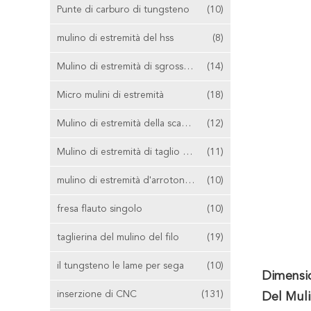
Punte di carburo di tungsteno
(10)
mulino di estremità del hss
(8)
Mulino di estremità di sgrossatura
(14)
Micro mulini di estremità
(18)
Mulino di estremità della scanalatura di T
(12)
Mulino di estremità di taglio concentrare
(11)
mulino di estremità d'arrotondamento d'angolo
(10)
fresa flauto singolo
(10)
taglierina del mulino del filo
(19)
il tungsteno le lame per sega
(10)
Dimensio
inserzione di CNC
(131)
Del Muli