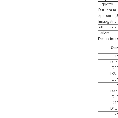
Oggetto
Durezza (al
Spessore (
Impiegati di
Attrito coef
Colore
Dimensioni 
Dim
D1
D1.
D2
D2.
D3
D3
D3.
D4
D1
D1.
D2