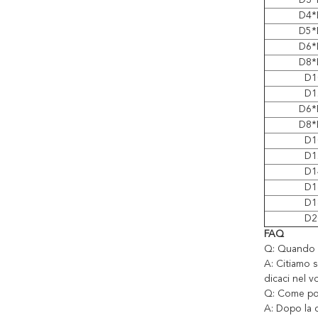
D3*
D4*
D5*
D6*
D8*
D1
D1
D6*
D8*
D1
D1
D1
D1
D1
D2
FAQ
Q: Quando p
A: Citiamo 
dicaci nel v
Q: Come pos
A: Dopo la c