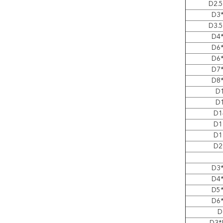
D2.
D3
D3.
D4
D6
D6
D7
D8
D
D
D1
D1
D1
D2
D3
D4
D5
D6
D