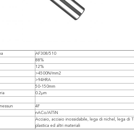
ma
AF308/510
88%
12%
>4500N/mm2
>94HRA
50-150mm
ria
0.2μm
 nessun
4F
nACo/AlTiN
Acciaio, acciaio inossidabile, lega di nichel, lega di 
plastica ed altri materiali