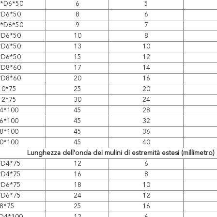
5*D6*50
6
5
*D6*50
8
6
5*D6*50
9
7
*D6*50
10
8
*D6*50
13
10
*D6*50
15
12
*D8*60
17
14
*D8*60
20
16
10*75
25
20
12*75
30
24
4*100
45
28
6*100
45
32
8*100
45
36
0*100
45
40
Lunghezza dell'onda dei mulini di estremità estesi (millimetro)
*D4*75
12
6
*D4*75
16
8
*D6*75
18
10
*D6*75
24
12
8*75
25
16