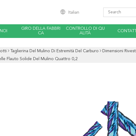
Italian
GIRO DELLA FABBRI
CONTROLLO DI QU
 NOI
CONTATT
CA
ALITÀ
otti
Taglierina Del Mulino Di Estremità Del Carburo
Dimensioni Rives
elle Flauto Solide Del Mulino Quattro 0,2