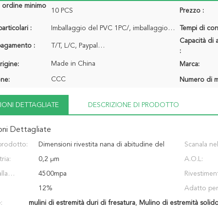
i ordine minimo
10 PCS
Prezzo :
articolari :
Imballaggio del PVC 1PC/, imballaggio del PVC 10pcs/pacchetto…
Tempi di con
Capacità di 
 pagamento :
T/T, L/C, Paypal…
:
Made in China
rigine:
Marca:
CCC
one:
Numero di m
IONI DETTAGLIATE
DESCRIZIONE DI PRODOTTO
oni Dettagliate
prodotto:
Dimensioni rivestita nana di abitudine del
Scanala ne
ria:
grano del μm del carburo di estremità delle
0,2 μm
A.O.L:
lla
flauto solide
4500mpa
Rivestimen
12%
Adatto per
:
mulini di estremità duri di fresatura
,
Mulino di estremità solid