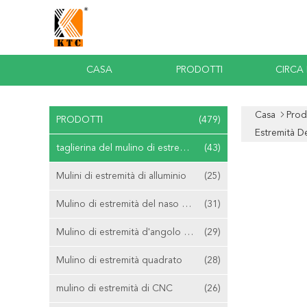
CASA
PRODOTTI
CIRCA
Casa
Prod
PRODOTTI
(479)
Estremità D
taglierina del mulino di estremità del carburo
(43)
Mulini di estremità di alluminio
(25)
Mulino di estremità del naso della palla
(31)
Mulino di estremità d'angolo del raggio
(29)
Mulino di estremità quadrato
(28)
mulino di estremità di CNC
(26)