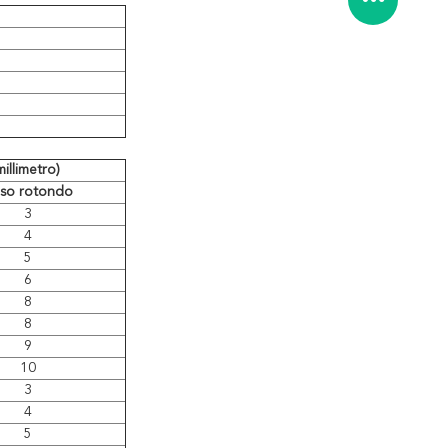
illimetro)
so rotondo
3
4
5
6
8
8
9
10
3
4
5