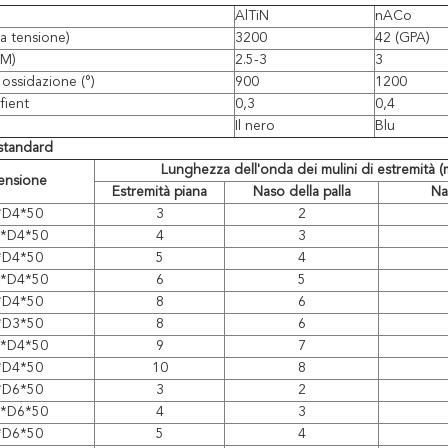
AlTiN
nACo
ta tensione)
3200
42 (GPA)
UM)
2.5-3
3
 ossidazione (°)
900
1200
fient
0,3
0,4
Il nero
Blu
standard
Lunghezza dell'onda dei mulini di estremità (m
ensione
Estremità piana
Naso della palla
Na
*D4*50
3
2
5*D4*50
4
3
*D4*50
5
4
5*D4*50
6
5
*D4*50
8
6
*D3*50
8
6
5*D4*50
9
7
*D4*50
10
8
*D6*50
3
2
5*D6*50
4
3
*D6*50
5
4