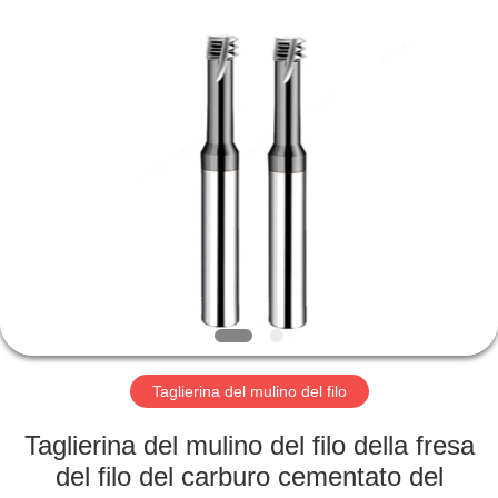
-
2025
Changzhou
Xinpeng
Tools
Manufacturing
Co.,Ltd.
All
CASA
Rights
Reserved.
PRODOTTI
CIRCA
NOI
GIRO
DELLA
Taglierina del mulino del filo
FABBRICA
Taglierina del mulino del filo della fresa
del filo del carburo cementato del