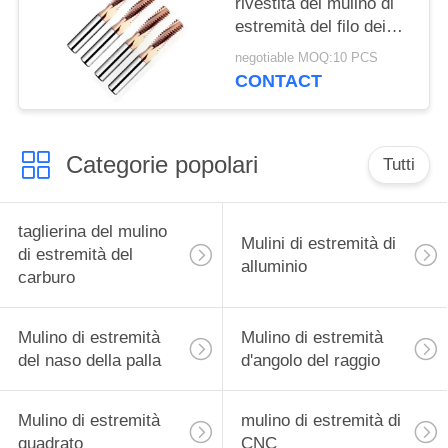
rivestita del mulino di
estremità del filo dei
mulini di estremità di
negotiable MOQ:10 PCS
taglio
CONTACT
Categorie popolari
Tutti
taglierina del mulino
Mulini di estremità di
di estremità del
alluminio
carburo
Mulino di estremità
Mulino di estremità
del naso della palla
d'angolo del raggio
Mulino di estremità
mulino di estremità di
quadrato
CNC