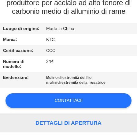
CONTROLLO
produttore per acciaio ad alto tenore di
carbonio medio di alluminio di rame
DI
QUALITÀ
Luogo di origine:
Made in China
CONTATTICI
Marca:
KTC
Certificazione:
CCC
RICHIEDA
Numero di
3*P
modello:
UNA
Evidenziare:
,
Mulino di estremità del filo
CITAZIONE
mulini di estremità della fresatrice
MAPPA
CONTATTACI!
DEL
SITO
DETTAGLI DI APERTURA