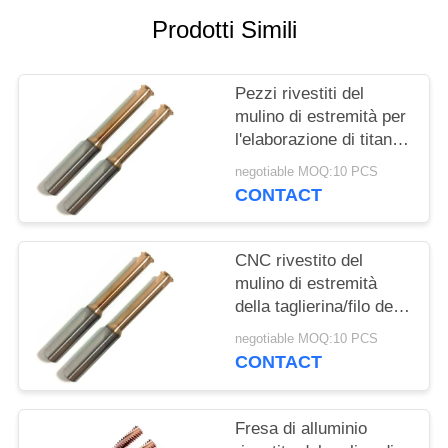
PRIVACY
Prodotti Simili
POLICY
Pezzi rivestiti del
mulino di estremità per
l'elaborazione di titanio
dell'acciaio inossidabile
negotiable MOQ:10 PCS
della stampa di trapano
CONTACT
CNC rivestito del
mulino di estremità
della taglierina/filo del
mulino del filo che
negotiable MOQ:10 PCS
elabora i mulini
CONTACT
Fresa di alluminio