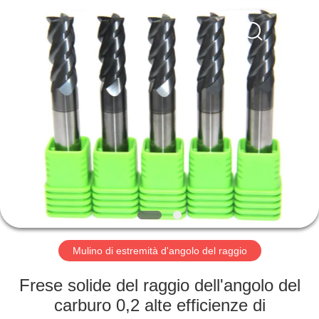
-
2025
Changzhou
Xinpeng
Tools
Manufacturing
Co.,Ltd.
All
CASA
Rights
Reserved.
PRODOTTI
CIRCA
NOI
GIRO
DELLA
Mulino di estremità d'angolo del raggio
FABBRICA
Frese solide del raggio dell'angolo del
carburo 0,2 alte efficienze di