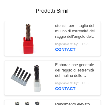
PRIVACY
POLICY
Prodotti Simili
utensili per il taglio del
mulino di estremità del
raggio dell'angolo del
carburo di 8mm 9mm
negotiable MOQ:10 PCS
per acciaio inossidabile
CONTACT
d'acciaio
Elaborazione generale
del raggio di estremità
del mulino dello
strumento d'angolo a 2
negotiable MOQ:10 PCS
pollici a 1 pollici della
CONTACT
taglierina
Rendimento elevato