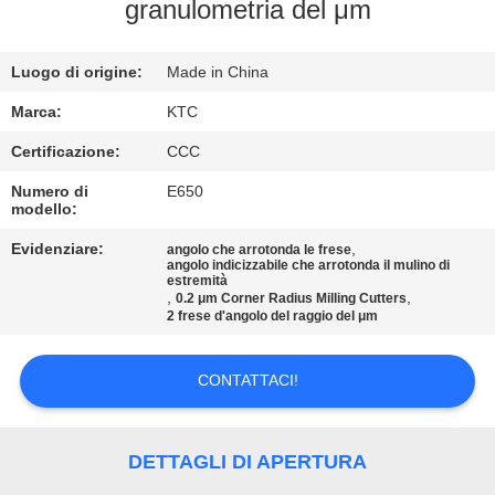
CONTROLLO
granulometria del μm
DI
Luogo di origine:
Made in China
QUALITÀ
Marca:
KTC
CONTATTICI
Certificazione:
CCC
Numero di
E650
modello:
RICHIEDA
UNA
Evidenziare:
,
angolo che arrotonda le frese
angolo indicizzabile che arrotonda il mulino di
estremità
CITAZIONE
,
,
0.2 μm Corner Radius Milling Cutters
2 frese d'angolo del raggio del μm
MAPPA
CONTATTACI!
DEL
SITO
DETTAGLI DI APERTURA