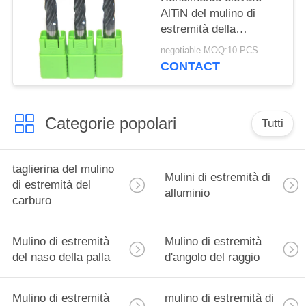
AlTiN del mulino di
estremità della
taglierina del raggio del
negotiable MOQ:10 PCS
carburo di tungsteno o
CONTACT
rivestimento di TiSiN
Categorie popolari
Tutti
taglierina del mulino
Mulini di estremità di
di estremità del
alluminio
carburo
Mulino di estremità
Mulino di estremità
del naso della palla
d'angolo del raggio
Mulino di estremità
mulino di estremità di