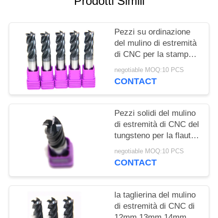
Prodotti Simili
PRIVACY
POLICY
Pezzi su ordinazione
del mulino di estremità
di CNC per la stampa
di trapano dell'acciaio
negotiable MOQ:10 PCS
inossidabile 10mm
CONTACT
20mm 30mm 40mm
Pezzi solidi del mulino
di estremità di CNC del
tungsteno per la flauto
acciaio temperato
negotiable MOQ:10 PCS
quattro ricoperta
CONTACT
la taglierina del mulino
di estremità di CNC di
12mm 13mm 14mm