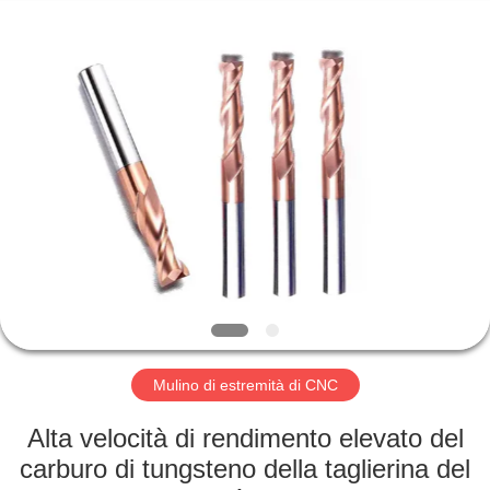
-
2025
Changzhou
Xinpeng
Tools
Manufacturing
Co.,Ltd.
All
CASA
Rights
Reserved.
PRODOTTI
CIRCA
NOI
GIRO
DELLA
Mulino di estremità di CNC
FABBRICA
Alta velocità di rendimento elevato del
carburo di tungsteno della taglierina del