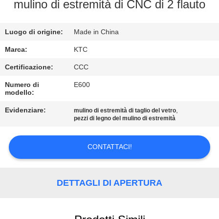
CONTROLLO
mulino di estremità di CNC di 2 flauto
DI
Luogo di origine:
Made in China
QUALITÀ
Marca:
KTC
CONTATTICI
Certificazione:
CCC
Numero di
E600
modello:
RICHIEDA
UNA
Evidenziare:
,
mulino di estremità di taglio del vetro
pezzi di legno del mulino di estremità
CITAZIONE
CONTATTACI!
MAPPA
DEL
DETTAGLI DI APERTURA
SITO