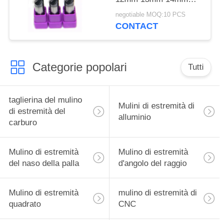
15mm/del mulino
negotiable MOQ:10 PCS
estremità di spirale
CONTACT
foggia GU25UF
Categorie popolari
Tutti
taglierina del mulino
Mulini di estremità di
di estremità del
alluminio
carburo
Mulino di estremità
Mulino di estremità
del naso della palla
d'angolo del raggio
Mulino di estremità
mulino di estremità di
quadrato
CNC