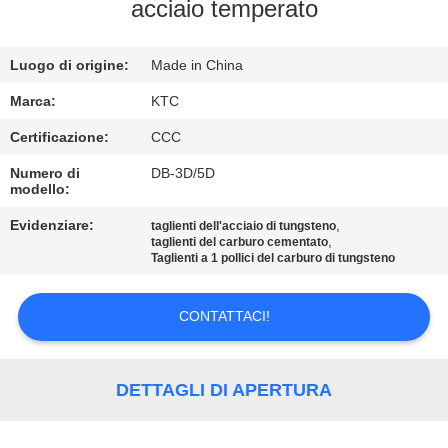
CONTROLLO
acciaio temperato
DI
Luogo di origine:
Made in China
QUALITÀ
Marca:
KTC
CONTATTICI
Certificazione:
CCC
Numero di
DB-3D/5D
modello:
RICHIEDA
UNA
Evidenziare:
,
taglienti dell'acciaio di tungsteno
,
taglienti del carburo cementato
CITAZIONE
Taglienti a 1 pollici del carburo di tungsteno
CONTATTACI!
MAPPA
DEL
SITO
DETTAGLI DI APERTURA