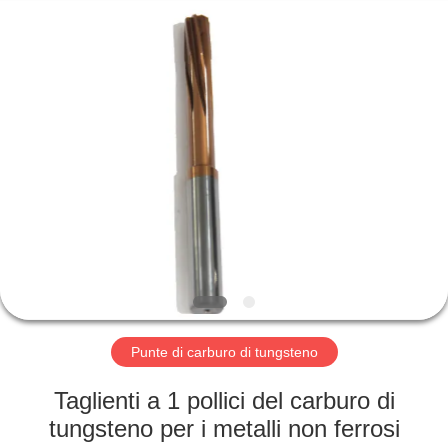
-
2025
Changzhou
Xinpeng
Tools
Manufacturing
Co.,Ltd.
All
CASA
Rights
Reserved.
PRODOTTI
CIRCA
NOI
GIRO
DELLA
Punte di carburo di tungsteno
FABBRICA
Taglienti a 1 pollici del carburo di
tungsteno per i metalli non ferrosi