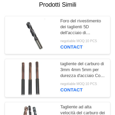
PRIVACY
Prodotti Simili
POLICY
Foro del rivestimento
dei taglienti 5D
dell'acciaio di
tungsteno che elabora
negotiable MOQ:10 PCS
resistenza alla
CONTACT
flessione 4300mpa
tagliente del carburo di
3mm 4mm 5mm per
durezza d'acciaio Co
del metallo alta 11 per
negotiable MOQ:10 PCS
cento
CONTACT
Tagliente ad alta
velocità del carburo dei