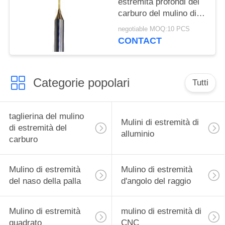
estremità profondi del
carburo del mulino di
estremità della
negotiable MOQ:10 PCS
scanalatura fresatura
CONTACT
del grano della stampa
di trapano nella micro
Categorie popolari
Tutti
taglierina del mulino
Mulini di estremità di
di estremità del
alluminio
carburo
Mulino di estremità
Mulino di estremità
del naso della palla
d'angolo del raggio
Mulino di estremità
mulino di estremità di
quadrato
CNC