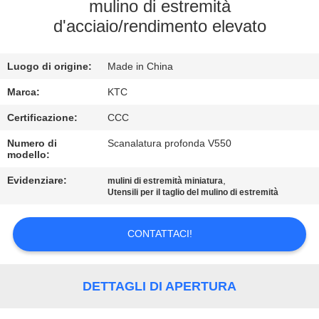
CONTROLLO
mulino di estremità
d'acciaio/rendimento elevato
DI
QUALITÀ
Luogo di origine:
Made in China
CONTATTICI
Marca:
KTC
Certificazione:
CCC
RICHIEDA
Numero di
Scanalatura profonda V550
modello:
UNA
Evidenziare:
,
mulini di estremità miniatura
CITAZIONE
Utensili per il taglio del mulino di estremità
MAPPA
CONTATTACI!
DEL
SITO
DETTAGLI DI APERTURA