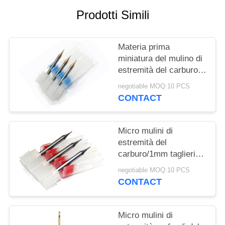
PRIVACY
Prodotti Simili
POLICY
Materia prima
miniatura del mulino di
estremità del carburo
di tungsteno della
negotiable MOQ:10 PCS
taglierina dei mulini di
CONTACT
estremità micro 0.5mm
GU25UF fatta
Micro mulini di
estremità del
carburo/1mm taglierina
solida del mulino di
negotiable MOQ:10 PCS
estremità del carburo
CONTACT
di due flauto
Micro mulini di