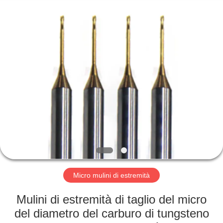
-
2025
Changzhou
Xinpeng
Tools
Manufacturing
Co.,Ltd.
All
CASA
Rights
Reserved.
PRODOTTI
CIRCA
NOI
GIRO
DELLA
Micro mulini di estremità
FABBRICA
Mulini di estremità di taglio del micro
del diametro del carburo di tungsteno