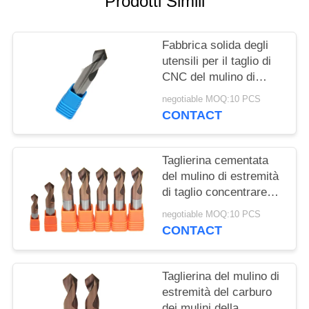
Prodotti Simili
PRIVACY
POLICY
Fabbrica solida degli
utensili per il taglio di
CNC del mulino di
estremità di taglio
negotiable MOQ:10 PCS
concentrare del
CONTACT
carburo della taglierina
del mulino di estremità
di smusso
Taglierina cementata
del mulino di estremità
di taglio concentrare
del mulino di estremità
negotiable MOQ:10 PCS
del carburo di
CONTACT
tungsteno per la
fresatrice di CNC
Taglierina del mulino di
estremità del carburo
dei mulini della