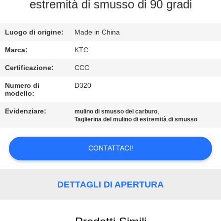
CONTROLLO
estremità di smusso di 90 gradi
DI
Luogo di origine:
Made in China
QUALITÀ
Marca:
KTC
CONTATTICI
Certificazione:
CCC
Numero di
D320
modello:
RICHIEDA
UNA
Evidenziare:
,
mulino di smusso del carburo
Taglierina del mulino di estremità di smusso
CITAZIONE
CONTATTACI!
MAPPA
DEL
DETTAGLI DI APERTURA
SITO