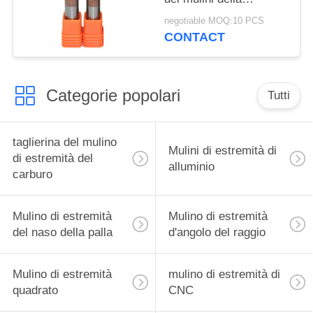
taglierina del mulino di
negotiable MOQ:10 PCS
estremità di
CONTACT
fresatura/di estremità
taglio concentrare
Categorie popolari
Tutti
taglierina del mulino
Mulini di estremità di
di estremità del
alluminio
carburo
Mulino di estremità
Mulino di estremità
del naso della palla
d'angolo del raggio
Mulino di estremità
mulino di estremità di
quadrato
CNC