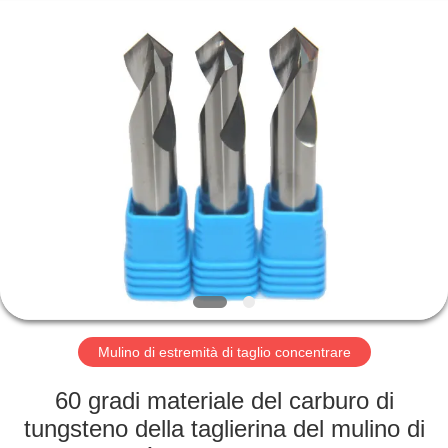
-
2025
Changzhou
Xinpeng
Tools
Manufacturing
Co.,Ltd.
All
CASA
Rights
Reserved.
PRODOTTI
CIRCA
NOI
GIRO
DELLA
Mulino di estremità di taglio concentrare
FABBRICA
60 gradi materiale del carburo di
tungsteno della taglierina del mulino di