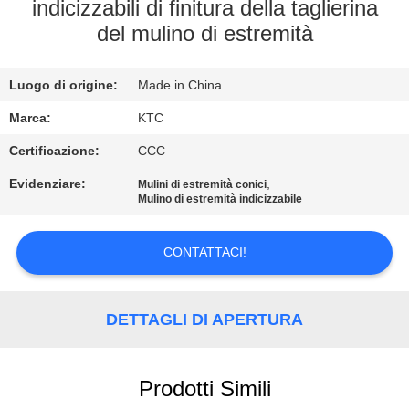
CONTROLLO
indicizzabili di finitura della taglierina
del mulino di estremità
DI
QUALITÀ
Luogo di origine:
Made in China
CONTATTICI
Marca:
KTC
Certificazione:
CCC
RICHIEDA
Evidenziare:
,
Mulini di estremità conici
Mulino di estremità indicizzabile
UNA
CITAZIONE
CONTATTACI!
MAPPA
DETTAGLI DI APERTURA
DEL
SITO
Prodotti Simili