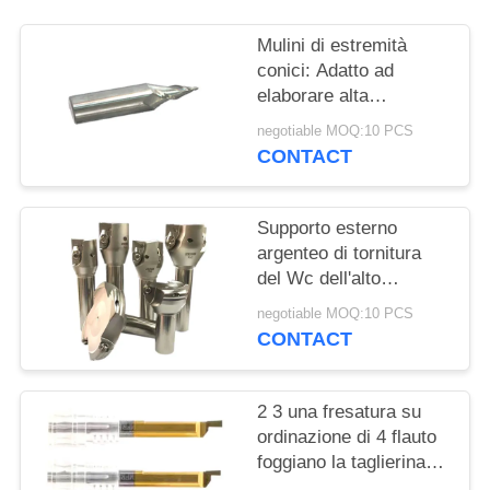
PRIVACY
POLICY
Mulini di estremità
conici: Adatto ad
elaborare alta
precisione del rame del
negotiable MOQ:10 PCS
ghisa
CONTACT
Supporto esterno
argenteo di tornitura
del Wc dell'alto
dell'alimentazione di
negotiable MOQ:10 PCS
estremità argento
CONTACT
indicizzabile 90% del
mulino
2 3 una fresatura su
ordinazione di 4 flauto
foggiano la taglierina
noiosa per il taglio dello