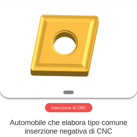
-
2025
Changzhou
Xinpeng
Tools
Manufacturing
Co.,Ltd.
All
CASA
Rights
Reserved.
PRODOTTI
CIRCA
NOI
GIRO
DELLA
Inserzione di CNC
FABBRICA
Automobile che elabora tipo comune
inserzione negativa di CNC