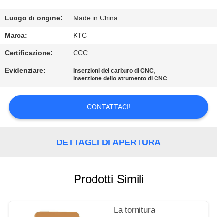
CONTROLLO
DI
Luogo di origine:
Made in China
QUALITÀ
Marca:
KTC
Certificazione:
CCC
CONTATTICI
Evidenziare:
,
Inserzioni del carburo di CNC
inserzione dello strumento di CNC
RICHIEDA
CONTATTACI!
UNA
CITAZIONE
DETTAGLI DI APERTURA
MAPPA
DEL
Prodotti Simili
SITO
La tornitura