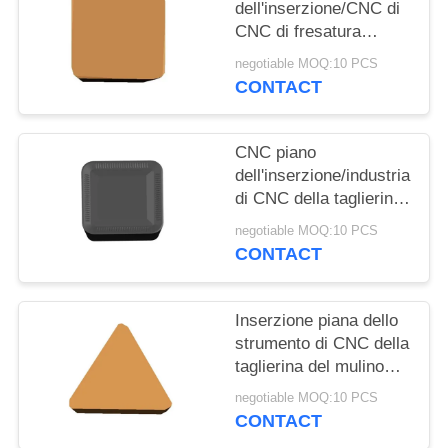
PRIVACY
dell'inserzione/CNC di
CNC di fresatura
POLICY
inserisce la fresatura
negotiable MOQ:10 PCS
veloce di rendimento
CONTACT
elevato
CNC piano
dell'inserzione/industriale
di CNC della taglierina
del mulino che scanala
negotiable MOQ:10 PCS
alta precisione
CONTACT
dell'inserzione
Inserzione piana dello
strumento di CNC della
taglierina del mulino
per la plastica acciaio
negotiable MOQ:10 PCS
temperato dell'alluminio
CONTACT
7075