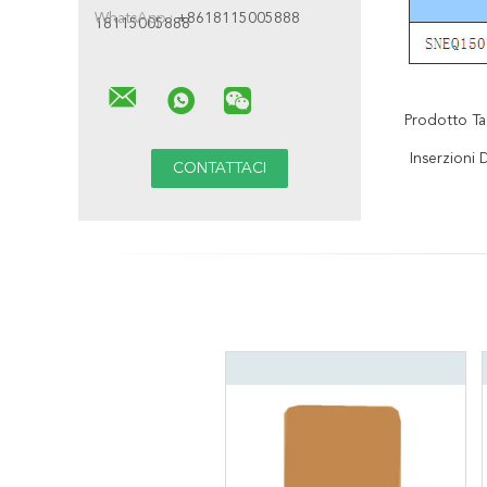
WhatsApp :
+8618115005888
18115005888
Prodotto Ta
Inserzioni