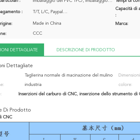
articolari :
Imballaggio del PVC 1PC/, imballaggio del PVC 10pcs/pacchetto…
Tempi di con
Capacità di 
 pagamento :
T/T, L/C, Paypal…
:
Made in China
rigine:
Marca:
CCC
one:
IONI DETTAGLIATE
DESCRIZIONE DI PRODOTTO
oni Dettagliate
Taglierina normale di macinazione del mulino
Dimensioni
ne:
di gravità - inserzione di CNC
industria
colore:
:
Inserzioni del carburo di CNC
,
inserzione dello strumento di
ne Di Prodotto
di CNC