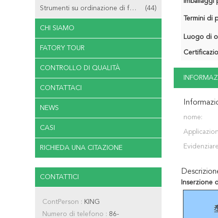
Imballaggi p
Strumenti su ordinazione di fresatura
(44)
Termini di
CHI SIAMO
Luogo di o
FATORY TOUR
Certificazi
CONTROLLO DI QUALITÀ
INFORMAZ
CONTATTACI
Informazi
NEWS
nome:
CASI
Applicazio
Evidenziare
RICHIEDA UNA CITAZIONE
Descrizio
CONTATTICI
Inserzione 
ContPerson :
KING
Numero di telefono :
86-