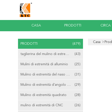
CASA
PRODOTTI
CIRCA
Casa
Prod
PRODOTTI
(479)
taglierina del mulino di estremità del carburo
(43)
Mulini di estremità di alluminio
(25)
Mulino di estremità del naso della palla
(31)
Mulino di estremità d'angolo del raggio
(29)
Mulino di estremità quadrato
(28)
mulino di estremità di CNC
(26)