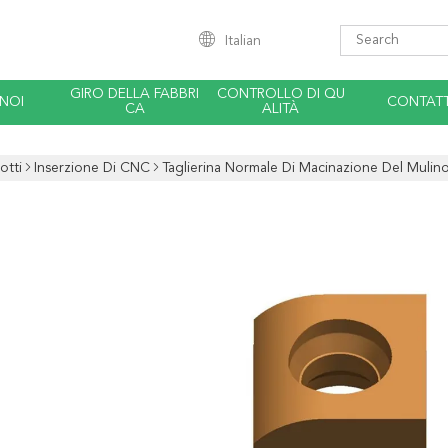
Italian
GIRO DELLA FABBRI
CONTROLLO DI QU
 NOI
CONTATT
CA
ALITÀ
otti
Inserzione Di CNC
Taglierina Normale Di Macinazione Del Mulino