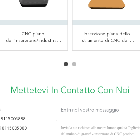
Taglierina funzionante
CNC piano
Inserzione piana dello
Fresatura quadrata di
dell'inserzione/industriale
d'acciaio di finitura
rendimento elevato degli
strumento di CNC della
di CNC della taglierina del
superficia eccellente che
taglierina del mulino per
strumenti per tornitura
mulino che scanala alta
infila il tipo comune
dell'inserzione/CNC di
la plastica acciaio
precisione dell'inserzione
fresatura negativa
temperato dell'alluminio
CNC della spalla
dell'inserzione della cavità
7075
Mettetevi In ​​contatto Con Noi
G
Entri nel vostro messaggio
18115005888
18115005888