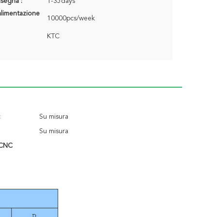
segna :
1-35days
alimentazione
10000pcs/week
KTC
:
Su misura
Su misura
 CNC