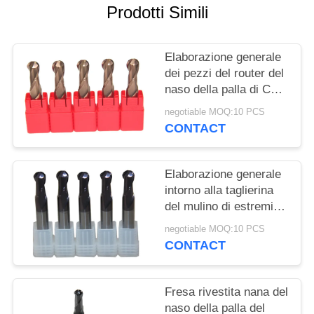
PRIVACY
Prodotti Simili
POLICY
Elaborazione generale
dei pezzi del router del
naso della palla di CNC
del carburo di
negotiable MOQ:10 PCS
tungsteno
CONTACT
Elaborazione generale
intorno alla taglierina
del mulino di estremità
del naso per la lega di
negotiable MOQ:10 PCS
nichel dell'acciaio
CONTACT
inossidabile
Fresa rivestita nana del
naso della palla del