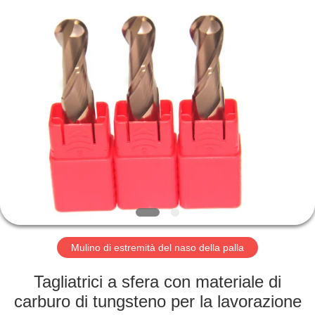
-
2025
Changzhou
Xinpeng
Tools
Manufacturing
Co.,Ltd.
All
CASA
Rights
Reserved.
PRODOTTI
CIRCA
NOI
GIRO
DELLA
Mulino di estremità del naso della palla
FABBRICA
Tagliatrici a sfera con materiale di
carburo di tungsteno per la lavorazione