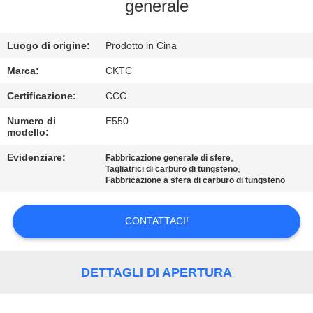
CONTROLLO
generale
DI
Luogo di origine:
Prodotto in Cina
QUALITÀ
Marca:
CKTC
CONTATTICI
Certificazione:
CCC
Numero di
E550
modello:
RICHIEDA
UNA
Evidenziare:
,
Fabbricazione generale di sfere
,
Tagliatrici di carburo di tungsteno
CITAZIONE
Fabbricazione a sfera di carburo di tungsteno
CONTATTACI!
MAPPA
DEL
SITO
DETTAGLI DI APERTURA