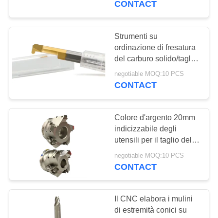
CONTACT
cliente
14
Mulino di estremità
Strumenti su
ordinazione di fresatura
di sgrossatura
del carburo solido/taglio
ad alta velocità generale
negotiable MOQ:10 PCS
d'alesaggio della
CONTACT
taglierina
Colore d'argento 20mm
18
indicizzabile degli
Micro mulini di
utensili per il taglio del
mulino di estremità 6mm
estremità
negotiable MOQ:10 PCS
8mm 10mm 12mm
CONTACT
Il CNC elabora i mulini
di estremità conici su