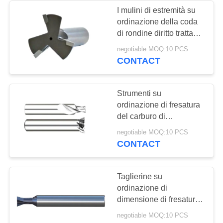
I mulini di estremità su
ordinazione della coda
13
di rondine diritto trattano
Punte di carburo di
il tipo capo per il livello
negotiable MOQ:10 PCS
induriscono l'acciaio
CONTACT
tungsteno
Strumenti su
ordinazione di fresatura
del carburo di
tungsteno/strumenti
10
negotiable MOQ:10 PCS
della taglierina del
CONTACT
mulino di estremità
mulino estremità della
coda di rondine
del hss
Taglierine su
ordinazione di
dimensione di fresatura
della coda di rondine
negotiable MOQ:10 PCS
secondo il requisito di