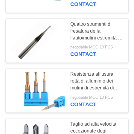
CONTROLLO
affusolato i mulini di
CONTACT
estremità
DI
QUALITÀ
Quattro strumenti di
35
fresatura della
Mulino di estremità
flauto/mulini estremità su
CONTATTICI
ordinazione del
del naso della palla
negotiable MOQ:10 PCS
diamante 6mm 10mm
CONTACT
RICHIEDA
12mm 20mm
UNA
Resistenza all'usura
CITAZIONE
rotta di alluminio dei
mulini di estremità di
34
taglio anti alta senza
MAPPA
negotiable MOQ:10 PCS
Mulino di estremità
crepa
CONTACT
DEL
d'angolo del raggio
SITO
Taglio ad alta velocità
eccezionale degli