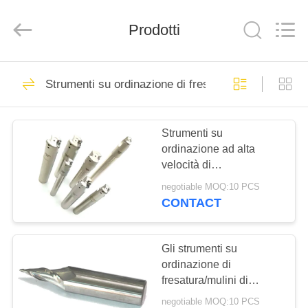
-
2025
Changzhou
Prodotti
Xinpeng
Tools
Manufacturing
Co.,Ltd.
All
CASA
47
Rights
Reserved.
Strumenti su ordinazione di fresatura
taglierina del mulino
PRODOTTI
di estremità del
Strumenti su
ordinazione ad alta
carburo
CIRCA
velocità di
NOI
fresatura/strumenti
negotiable MOQ:10 PCS
indicizzabili di finitura
CONTACT
della taglierina del
27
GIRO
mulino di estremità
Mulini di estremità di
DELLA
Gli strumenti su
ordinazione di
FABBRICA
alluminio
fresatura/mulini di
estremità conici hanno
negotiable MOQ:10 PCS