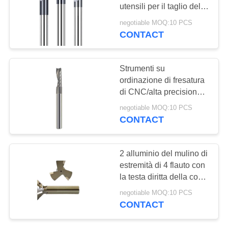
PRIVACY
utensili per il taglio del
POLICY
mulino di estremità
negotiable MOQ:10 PCS
dell'incisione del CFRP
CONTACT
33
Mulino di estremità
Strumenti su
quadrato
ordinazione di fresatura
di CNC/alta precisione
dei pezzi di fresatura di
negotiable MOQ:10 PCS
conclusione o flauto di
CONTACT
abitudine
28
2 alluminio del mulino di
mulino di estremità
estremità di 4 flauto con
la testa diritta della coda
di CNC
di rondine della maniglia
negotiable MOQ:10 PCS
disponibile
CONTACT