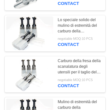
CONTROLLO
CNC della fresa della
CONTACT
scanalatura del mulino
DI
di estremità della T-
QUALITÀ
scanalatura T
Lo speciale solido del
mulino di estremità del
carburo della
CONTATTICI
scanalatura di alta
negotiable MOQ:10 PCS
precisione T della fresa
CONTACT
RICHIEDA
della scanalatura di T fa
la fresa
UNA
Carburo della fresa della
CITAZIONE
scanalatura degli
utensili per il taglio del
mulino di estremità T
MAPPA
negotiable MOQ:10 PCS
che taglia il mulino di
CONTACT
DEL
estremità della
scanalatura di T
SITO
Mulino di estremità del
carburo della