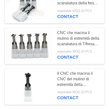
PRIVACY
scanalatura della fresa
POLICY
della scanalatura del
negotiable MOQ:10 PCS
carburo di tungsteno T
CONTACT
con su misura
CNC che macina il
mulino di estremità della
scanalatura di T/fresa
solida dei mulini di
negotiable MOQ:10 PCS
estremità della
CONTACT
scanalatura del carburo
T
Il CNC che macina il
CNC del mulino di
estremità della
scanalatura di T foggia
negotiable MOQ:10 PCS
la fresa di conclusione
CONTACT
delle flauto della
taglierina 4 della