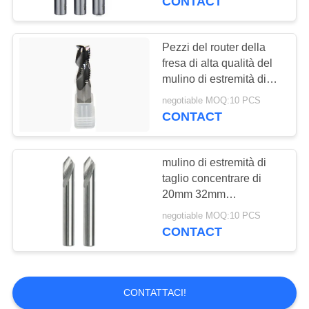
CONTACT
sgrossatura del carburo
Pezzi del router della
fresa di alta qualità del
mulino di estremità di
sgrossatura di CNC del
negotiable MOQ:10 PCS
carburo per legno
CONTACT
mulino di estremità di
taglio concentrare di
20mm 32mm
40mm/taglierina solida
negotiable MOQ:10 PCS
del mulino di estremità
CONTACT
del carburo
CONTATTACI!