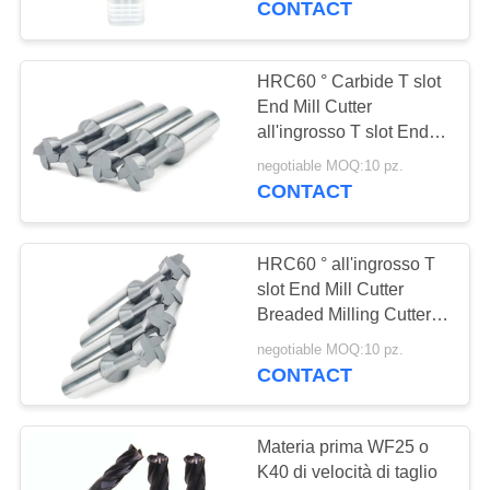
CONTACT
taglierina della
scanalatura della
macchina utensile T di
HRC60 ° Carbide T slot
CNC
End Mill Cutter
all'ingrosso T slot End
Mill Cutter Fregiatore
negotiable MOQ:10 pz.
brasato
CONTACT
HRC60 ° all'ingrosso T
slot End Mill Cutter
Breaded Milling Cutter
Carbide T slot End Mill
negotiable MOQ:10 pz.
Cutter
CONTACT
Materia prima WF25 o
K40 di velocità di taglio