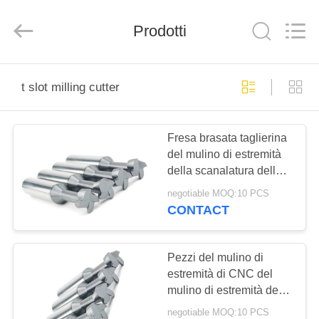
-
2025
Changzhou
Prodotti
Xinpeng
Tools
Manufacturing
Co.,Ltd.
All
CASA
Rights
Reserved.
t slot milling cutter
PRODOTTI
Fresa brasata taglierina
del mulino di estremità
CIRCA
della scanalatura della
NOI
vendita all'ingrosso T
negotiable MOQ:10 PCS
della fresa della
CONTACT
scanalatura del carburo
GIRO
T
DELLA
Pezzi del mulino di
estremità di CNC del
FABBRICA
mulino di estremità del
carburo del tornio di
negotiable MOQ:10 PCS