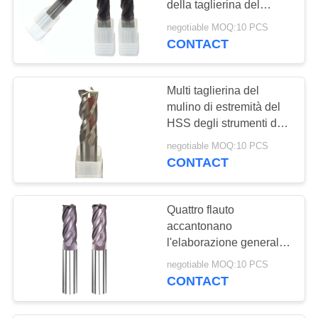
della taglierina del
mulino di estremità del
negotiable MOQ:10 PCS
carburo alta Fundable
CONTACT
Multi taglierina del
mulino di estremità del
HSS degli strumenti dei
mulini di estremità del
negotiable MOQ:10 PCS
carburo di rendimento
CONTACT
elevato della flauto
Quattro flauto
accantonano
l'elaborazione generale
del carburo di tungsteno
negotiable MOQ:10 PCS
della taglierina del
CONTACT
raggio