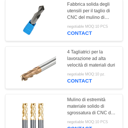
Fabbrica solida degli
utensili per il taglio di
CNC del mulino di
estremità di taglio
negotiable MOQ:10 PCS
concentrare del carburo
CONTACT
della taglierina del
mulino di estremità di
smusso
4 Tagliatrici per la
lavorazione ad alta
velocità di materiali duri
negotiable MOQ:10 pz.
CONTACT
Mulino di estremità
materiale solido di
sgrossatura di CNC del
carburo di tungsteno
negotiable MOQ:10 PCS
della fresa di