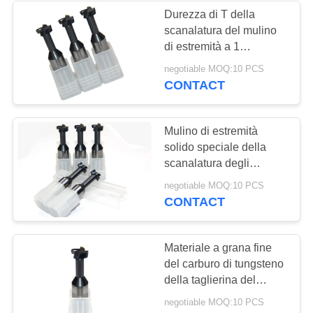
scanalatura di T
Durezza di T della
scanalatura del mulino
di estremità a 1
pollici/taglierina solida
negotiable MOQ:10 PCS
del mulino di estremità
CONTACT
del carburo alta
Mulino di estremità
solido speciale della
scanalatura degli
utensili per il taglio di
negotiable MOQ:10 PCS
CNC del carburo delle
CONTACT
taglierine della
scanalatura della
fresatrice T T
Materiale a grana fine
del carburo di tungsteno
della taglierina del
mulino di estremità della
negotiable MOQ:10 PCS
T-scanalatura della