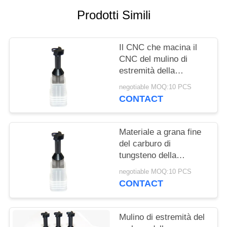
PRIVACY
Prodotti Simili
POLICY
Il CNC che macina il
CNC del mulino di
estremità della
scanalatura di T foggia
negotiable MOQ:10 PCS
la fresa di conclusione
CONTACT
delle flauto della
taglierina 4 della
scanalatura di T
Materiale a grana fine
del carburo di
tungsteno della
taglierina del mulino di
negotiable MOQ:10 PCS
estremità della T-
CONTACT
scanalatura della
taglierina della
scanalatura della
Mulino di estremità del
macchina utensile T di