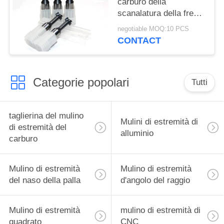
carburo della
CNC
scanalatura della fresa
della scanalatura del
negotiable MOQ:10 PCS
carburo di tungsteno T
CONTACT
con su misura
Categorie popolari
Tutti
taglierina del mulino
Mulini di estremità di
di estremità del
alluminio
carburo
Mulino di estremità
Mulino di estremità
del naso della palla
d'angolo del raggio
Mulino di estremità
mulino di estremità di
quadrato
CNC