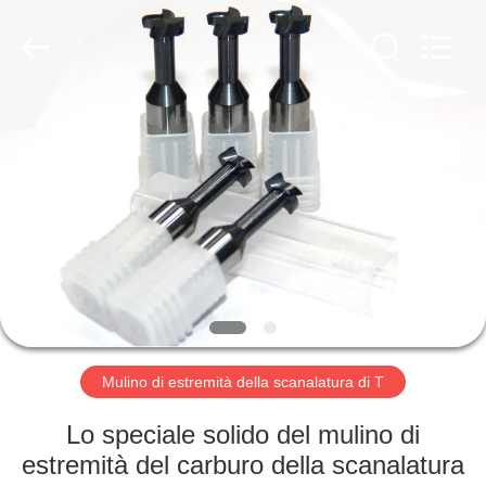
-
2025
Changzhou
Xinpeng
Tools
Manufacturing
Co.,Ltd.
All
CASA
Rights
Reserved.
PRODOTTI
CIRCA
NOI
GIRO
DELLA
Mulino di estremità della scanalatura di T
FABBRICA
Lo speciale solido del mulino di
estremità del carburo della scanalatura