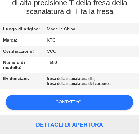
CONTROLLO
di alta precisione T della fresa della
scanalatura di T fa la fresa
DI
QUALITÀ
Luogo di origine:
Made in China
CONTATTICI
Marca:
KTC
Certificazione:
CCC
RICHIEDA
Numero di
T600
modello:
UNA
Evidenziare:
,
fresa della scanalatura di t
CITAZIONE
fresa della scanalatura del carburo t
MAPPA
CONTATTACI!
DEL
SITO
DETTAGLI DI APERTURA