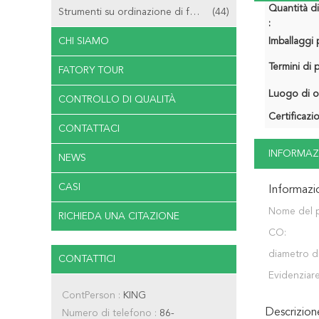
Quantità d
Strumenti su ordinazione di fresatura
(44)
:
CHI SIAMO
Imballaggi p
Termini di
FATORY TOUR
Luogo di o
CONTROLLO DI QUALITÀ
Certificazi
CONTATTACI
INFORMAZ
NEWS
CASI
Informazi
Nome del 
RICHIEDA UNA CITAZIONE
CO:
diametro di
CONTATTICI
Evidenziare
ContPerson :
KING
Descrizio
Numero di telefono :
86-