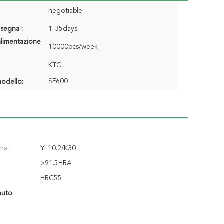
negotiable
segna :
1-35days
alimentazione
10000pcs/week
KTC
SF600
odello:
ma:
YL10.2/K30
>91.5HRA
HRC55
lauto