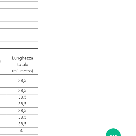
Lunghezza
o
totale
(millimetro)
38,5
38,5
38,5
38,5
38,5
38,5
38,5
45