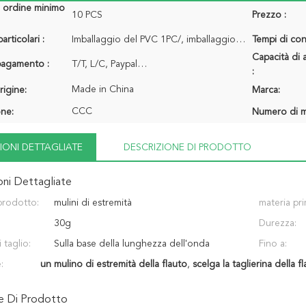
i ordine minimo
10 PCS
Prezzo :
articolari :
Imballaggio del PVC 1PC/, imballaggio del PVC 10pcs/pacchetto…
Tempi di con
Capacità di 
 pagamento :
T/T, L/C, Paypal…
:
Made in China
rigine:
Marca:
CCC
one:
Numero di m
IONI DETTAGLIATE
DESCRIZIONE DI PRODOTTO
oni Dettagliate
prodotto:
mulini di estremità
materia pri
30g
Durezza:
 taglio:
Sulla base della lunghezza dell'onda
Fino a:
:
un mulino di estremità della flauto
,
scelga la taglierina della f
ne Di Prodotto