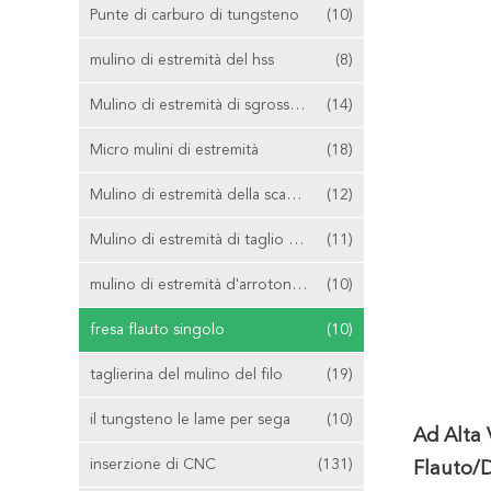
Punte di carburo di tungsteno
(10)
mulino di estremità del hss
(8)
Mulino di estremità di sgrossatura
(14)
Micro mulini di estremità
(18)
Mulino di estremità della scanalatura di T
(12)
Mulino di estremità di taglio concentrare
(11)
mulino di estremità d'arrotondamento d'angolo
(10)
fresa flauto singolo
(10)
taglierina del mulino del filo
(19)
il tungsteno le lame per sega
(10)
Ad Alta 
inserzione di CNC
(131)
Flauto/d