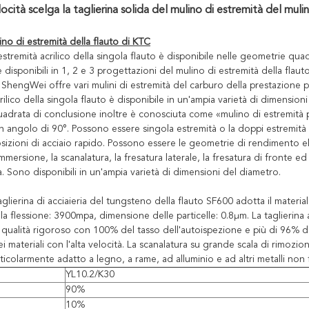
ocità scelga la taglierina solida del mulino di estremità del muli
no di estremità della flauto di KTC
 estremità acrilico della singola flauto è disponibile nelle geometrie quad
 disponibili in 1, 2 e 3 progettazioni del mulino di estremità della flaut
! ShengWei offre vari mulini di estremità del carburo della prestazione p
rilico della singola flauto è disponibile in un'ampia varietà di dimension
adrata di conclusione inoltre è conosciuta come «mulino di estremità pi
 angolo di 90°. Possono essere singola estremità o la doppi estremità e
izioni di acciaio rapido. Possono essere le geometrie di rendimento ele
immersione, la scanalatura, la fresatura laterale, la fresatura di fronte 
ia. Sono disponibili in un'ampia varietà di dimensioni del diametro.
aglierina di acciaieria del tungsteno della flauto SF600 adotta il materia
lla flessione: 3900mpa, dimensione delle particelle: 0.8μm. La taglierina
 qualità rigoroso con 100% del tasso dell'autoispezione e più di 96% del
 materiali con l'alta velocità. La scanalatura su grande scala di rimozio
rticolarmente adatto a legno, a rame, ad alluminio e ad altri metalli non f
YL10.2/K30
90%
10%