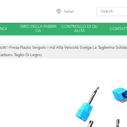
Italian
GIRO DELLA FABBRI
CONTROLLO DI QU
 NOI
CONTATT
CA
ALITÀ
otti
Fresa Flauto Singolo
Ad Alta Velocità Scelga La Taglierina Solid
Carburo Taglio Di Legno