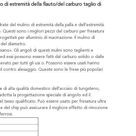
no di estremità della flauto/del carburo taglio di
rate del mulino di estremità della palla e dell'estremità.
o. Questi sono i migliori pezzi del carburo per fresatura
rogettati per alluminio di macinazione. Il mulino di
i del diametro.
ano». Gli angoli di questi mulini sono taglienti e
d essi possono essere fatti dal carburo solido o dalle
vato per tutti gli usi o. Possono essere usati hanno
ed il contro alesaggio. Queste sono le frese più popolari
le di alta qualità domestico dell'acciaio di tungsteno,
 adotta la progettazione speciale di angolo ed il
 tasso qualificato. Può essere usato per fresatura ultra
ne del chip può assicurare il migliore effetto di rimozione
errosi.