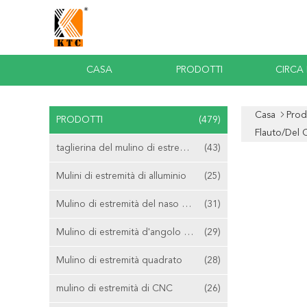
CASA
PRODOTTI
CIRCA
Casa
Prod
PRODOTTI
(479)
Flauto/del 
taglierina del mulino di estremità del carburo
(43)
Mulini di estremità di alluminio
(25)
Mulino di estremità del naso della palla
(31)
Mulino di estremità d'angolo del raggio
(29)
Mulino di estremità quadrato
(28)
mulino di estremità di CNC
(26)