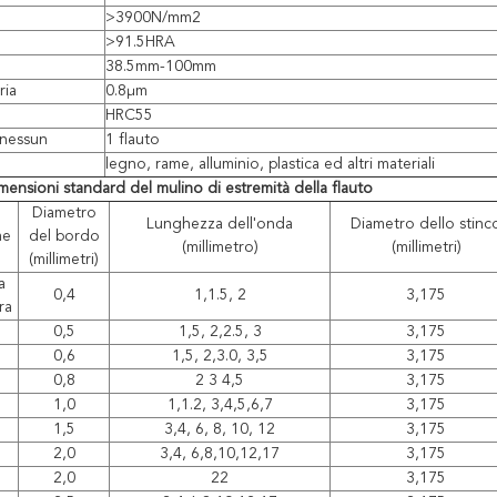
>3900N/mm2
>91.5HRA
38.5mm-100mm
ria
0.8μm
HRC55
 nessun
1 flauto
legno, rame, alluminio, plastica ed altri materiali
mensioni standard del mulino di estremità della flauto
Diametro
Lunghezza dell'onda
Diametro dello stinc
me
del bordo
(millimetro)
(millimetri)
(millimetri)
a
0,4
1,1.5, 2
3,175
ra
0,5
1,5, 2,2.5, 3
3,175
0,6
1,5, 2,3.0, 3,5
3,175
0,8
2 3 4,5
3,175
1,0
1,1.2, 3,4,5,6,7
3,175
1,5
3,4, 6, 8, 10, 12
3,175
2,0
3,4, 6,8,10,12,17
3,175
2,0
22
3,175