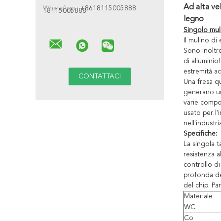
Ad alta vel
WhatsApp :
+8618115005888
18115005888
legno
Singolo muli
Il mulino di
Sono inoltre
di alluminio
estremità ac
Una fresa qu
generano un
varie compos
usato per l'
nell'industr
Specifiche:
La singola t
resistenza a
controllo di
profonda dei
del chip. Pa
Materiale
WC
Co