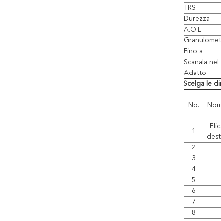
TRS
Durezza
A.O.L
Granulomet
Fino a
Scanala nel
Adatto
Scelga le di
No.
No
Elic
1
dest
2
3
4
5
6
7
8