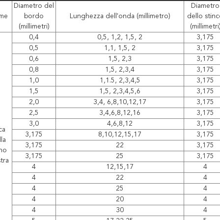
Diametro del
Diametro
me
bordo
Lunghezza dell'onda (millimetro)
dello stin
(millimetri)
(millimetri
0,4
0,5, 1,2, 1,5, 2
3,175
0,5
1,1, 1,5, 2
3,175
0,6
1,5, 2,3
3,175
0,8
1,5, 2,3,4
3,175
1,0
1,1.5, 2,3,4,5
3,175
1,5
1,5, 2,3,4,5,6
3,175
2,0
3,4, 6,8,10,12,17
3,175
2,5
3,4,6,8,12,16
3,175
3,0
4,6,8,12
3,175
ca
3,175
8,10,12,15,17
3,175
la
3,175
22
3,175
no
3,175
25
3,175
stra
4
12,15,17
4
4
22
4
4
25
4
4
20
4
4
30
4